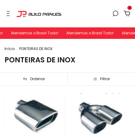
0
!
Atendemos o Brasil Todo!
Atendemos o Brasil Todo!
Atendem
Início
.
PONTEIRAS DE INOX
PONTEIRAS DE INOX
Ordenar
Filtrar