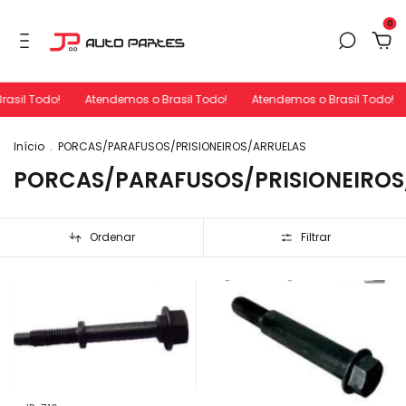
0
asil Todo!
Atendemos o Brasil Todo!
Atendemos o Brasil Todo!
Início
.
PORCAS/PARAFUSOS/PRISIONEIROS/ARRUELAS
PORCAS/PARAFUSOS/PRISIONEIROS
Ordenar
Filtrar