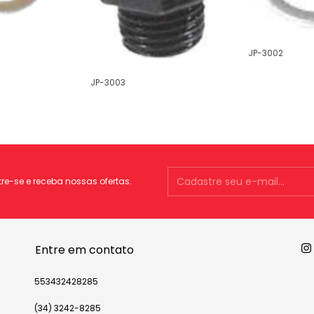
JP-3002
JP-3003
e-se e receba nossas ofertas.
Entre em contato
553432428285
(34) 3242-8285