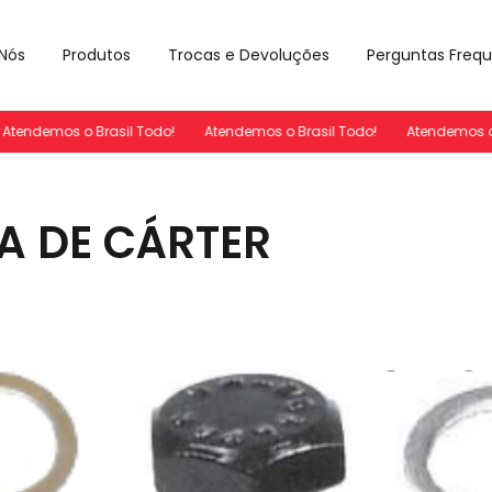
Nós
Produtos
Trocas e Devoluções
Perguntas Freq
tendemos o Brasil Todo!
Atendemos o Brasil Todo!
Atendemos o B
A DE CÁRTER