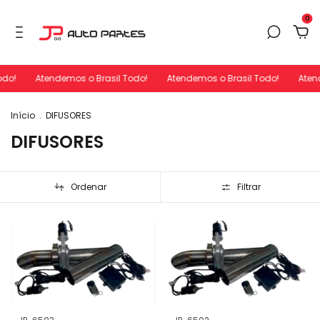
0
do!
Atendemos o Brasil Todo!
Atendemos o Brasil Todo!
Atend
Início
.
DIFUSORES
DIFUSORES
Ordenar
Filtrar