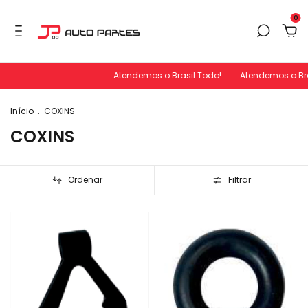
0
Atendemos o Brasil Todo!
Atendemos o Bras
Início
.
COXINS
COXINS
Ordenar
Filtrar