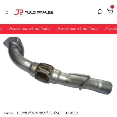
0
!
Atendemos o Brasil Todo!
Atendemos o Brasil Todo!
Atendem
Início
.
TUBOS P/ MOTOR C/ FLEXÍVEL
.
JP-4504