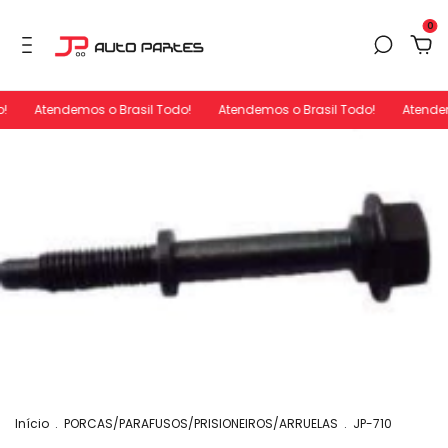
0
!
Atendemos o Brasil Todo!
Atendemos o Brasil Todo!
Atendem
Início
.
PORCAS/PARAFUSOS/PRISIONEIROS/ARRUELAS
.
JP-710