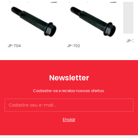
JP-70
JP-704
JP-702
Newsletter
Cadastre-se e receba nossas ofertas.